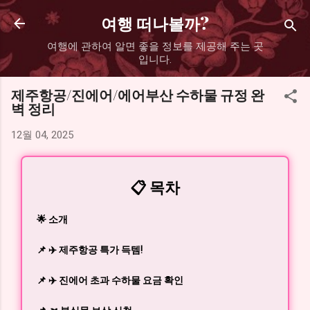
기본 콘텐츠로 건너뛰기
여행 떠나볼까?
여행에 관하여 알면 좋을 정보를 제공해 주는 곳
입니다.
제주항공/진에어/에어부산 수하물 규정 완
벽 정리
12월 04, 2025
📋 목차
🌟 소개
📌 ✈️ 제주항공 특가 득템!
📌 ✈️ 진에어 초과 수하물 요금 확인