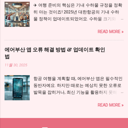
을 합쳐 무료 허용량을 넘을 가능성이 있다면 대
✈️ 여행 준비의 핵심은 기내 수하물 규정을 정확
한항공 국제선 초과 수하물 요금 계산 기준 도
히 아는 것이죠! 2025년 대한항공의 기내 수하
함께 확인하는 것이 좋습니다. 초과 수하물 미리
물 정책이 업데이트되었어요. 수하물 크기와 무
계산하기 특수 수하물 허용 기준 및 요금 사전
게 제한, 반입금지 품목을 확인하고, 불필요한
확인 1. 대한항공 수하물 기본 규정 대한항공의
READ MORE »
공항 트러블을 피하세요. 🚀 이번 가이드에서는
기본 수하물 규정은 항공권 클래스 및 노선에 따
대한항공 기내 수하물 규정을 완벽 정리했어요.
라 달라집니다. 기내 반입 수하물은 무게 10kg
비행기 탑승 전, 짐을 꾸릴 때 참고하면 정말 유
이하, 크기 115cm 이내(삼면 합산)여야 합니다.
에어부산 앱 오류 해결 방법 & 업데이트 확인
용할 거예요! 🛄 기내에 들고 타는 짐과 공항 카
위탁 수하물은 이코노미 기준 23kg 이하, 크기
법
운터에서 부치는 짐은 적용되는 기준이 다릅니
158cm 이내(삼면 합산)여야 합니다. 비즈니스
11월 30, 2025
다. 캐리어를 위탁할 예정이거나 무게가 23kg을
및 프레스티지 클래스는 위탁 수하물 무게가 증
넘을 가능성이 있다면 대한항공 국제선 초과 수
가할 수 있습니다. 무료 수하물 허용량 초과 시
항공 여행을 계획할 때, 에어부산 앱은 필수적인
하물 요금과 계산 기준 도 함께 확인하세요. 골
초과 요금이 부과됩니다. 특수 수하물은 사전 문
동반자예요. 하지만 때로는 예상치 못한 오류로
프채·스키·서핑보드·악기처럼 일반 캐리어가 아
의 및 예약이 필요할 수 있습니다. 일반 캐리어
발목을 잡히거나, 최신 기능을 활용하지 못해 아
닌 물품을 가져간다면 대한항공 특수 수하물 반
와 개인 소지품의 개수·크기·무게 기준이 궁금하
쉬울 때가 있죠. 특히 바쁜 여행 일정 속에서 앱
입 기준과 금지 품목 을 먼저 확인해야 합니다.
다면 대한항공 기내 수하물 크기와 반입금지 품
READ MORE »
오류는 큰 스트레스가 될 수 있어요. 이럴 때 당
대한항공 수하물 바로 확인 운송제한 물품 확인
목 정리 부터 확인하는 것이 좋습니다. 대한항공
황하지 않고 침착하게 대처하는 것이 중요해요.
하기 초과수하물 요금 미리 계산하기 무료수하
수하물 함께 확인하기 기내 수하물 크기·무게 확
에어부산 앱 오류 해결 방법과 업데이트 확인법
물 규정 사전 확인하기 대한항공 기내 수하물 정
인하기 초과수하물 요금 미리 확인하기 2. 특수
에 대한 모든 것을 꼼꼼하게 알려드릴게요. 여러